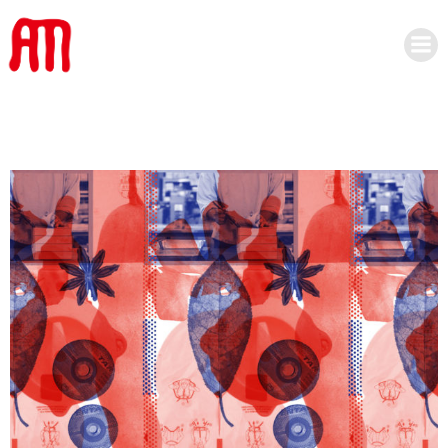
コ
ン
テ
ン
ツ
へ
ス
キ
ッ
プ